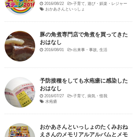
2016/08/22
-
子育て
,
遊び・娯楽・レジャー
おかあさんといっしょ
豚の角煮専門店で角煮を買ってきた
おはなし
2016/08/01
-
出来事・事故
,
生活
予防接種をしても水疱瘡に感染した
おはなし
2016/07/27
-
子育て
,
病気・怪我
水疱瘡
おかあさんといっしょのたくみおね
えさんのメモリアルアルバムとメモ