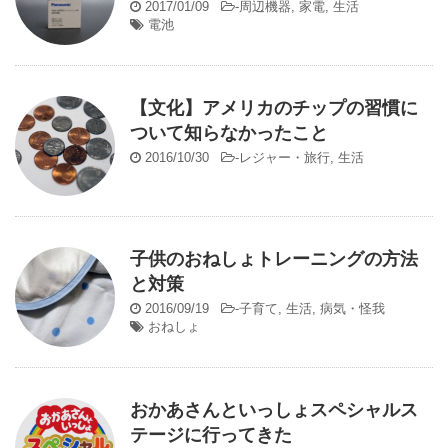
2017/01/09
-
周辺機器
,
家電
,
生活
電池
【文化】アメリカのチップの習慣に
ついて知らなかったこと
2016/10/30
-
レジャー・旅行
,
生活
子供のおねしょトレーニングの方法
と対策
2016/09/19
-
子育て
,
生活
,
病気・怪我
おねしょ
おかあさんといっしょスペシャルス
テージに行ってきた