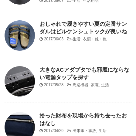
2017/08/07
-
生活
,
生活用品
おしゃれで履きやすい夏の定番サン
ダルはビルケンシュトックが良いね
2017/06/03
-
生活
,
衣類・靴・鞄
大きなACアダプタでも邪魔にならな
い電源タップを探す
2017/05/28
-
周辺機器
,
家電
,
生活
拾った財布を現場から持ち去ったお
はなし
2017/04/29
-
出来事・事故
,
生活