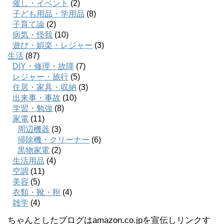
催し・イベント
(2)
子ども用品・学用品
(8)
子育て論
(2)
病気・怪我
(10)
遊び・娯楽・レジャー
(3)
生活
(87)
DIY・修理・故障
(7)
レジャー・旅行
(5)
住居・家具・収納
(3)
出来事・事故
(10)
学習・勉強
(8)
家電
(11)
周辺機器
(3)
掃除機・クリーナー
(6)
黒物家電
(2)
生活用品
(4)
空調
(11)
美容
(5)
衣類・靴・鞄
(4)
雑学
(4)
ちゃんとしたブログはamazon.co.jpを宣伝しリンクす