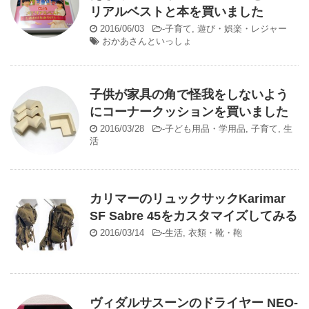
リアルベストと本を買いました
2016/06/03
-
子育て
,
遊び・娯楽・レジャー
おかあさんといっしょ
子供が家具の角で怪我をしないよう
にコーナークッションを買いました
2016/03/28
-
子ども用品・学用品
,
子育て
,
生
活
カリマーのリュックサックKarimar
SF Sabre 45をカスタマイズしてみる
2016/03/14
-
生活
,
衣類・靴・鞄
ヴィダルサスーンのドライヤー NEO-