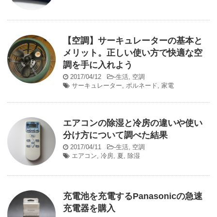
【空調】サーキュレーターの基本と
メリット。正しい使い方で快適な空
調を手に入れよう
2017/04/12
-
生活
,
空調
サーキュレーター
,
ボルネード
,
家電
エアコンの除湿と冷房の違いや使い
分け方について調べた結果
2017/04/11
-
生活
,
空調
エアコン
,
冷房
,
夏
,
除湿
充電池を充電するPanasonicの急速
充電器を購入