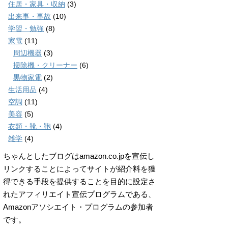
住居・家具・収納
(3)
出来事・事故
(10)
学習・勉強
(8)
家電
(11)
周辺機器
(3)
掃除機・クリーナー
(6)
黒物家電
(2)
生活用品
(4)
空調
(11)
美容
(5)
衣類・靴・鞄
(4)
雑学
(4)
ちゃんとしたブログはamazon.co.jpを宣伝し
リンクすることによってサイトが紹介料を獲
得できる手段を提供することを目的に設定さ
れたアフィリエイト宣伝プログラムである、
Amazonアソシエイト・プログラムの参加者
です。