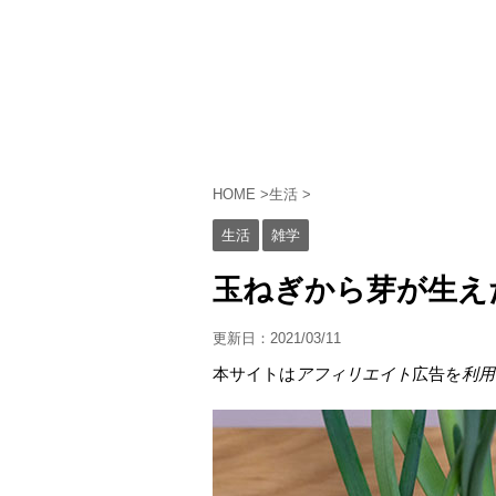
HOME
>
生活
>
生活
雑学
玉ねぎから芽が生え
更新日：
2021/03/11
本サイトは
アフィリエイト
広告を
利用