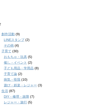
せ
創作活動
(9)
LINEスタンプ
(2)
その他
(4)
子育て
(30)
おもちゃ・玩具
(5)
催し・イベント
(2)
子ども用品・学用品
(8)
子育て論
(2)
病気・怪我
(10)
遊び・娯楽・レジャー
(3)
生活
(87)
DIY・修理・故障
(7)
レジャー・旅行
(5)