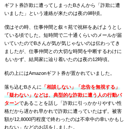
ギフト券詐欺に遭ってしまったBさんから「詐欺に遭
いました」という連絡が来たのは夜の9時頃。
僕はその時、仕事仲間と叙々苑で祝杯をあげようとし
ている頃でした。短時間で二十通くらいのメールが届
いていたのでBさんが気が気じゃないのは伝わってき
ましたが、仕事仲間との大切な時間を中断するわけに
もいかず、結局家に辿り着いたのは夜の12時頃。
机の上にはAmazonギフト券が置かれていました。
落ち込むBさんに
「相談しない」「忠告を無視する」
「疑わない」などは、典型的な詐欺に遭う人の行動パ
ターン
であることを話し「詐欺に引っかかりやすい性
格だから遅かれ早かれで詐欺に遭っていたはず。被害
額が12,8000円程度で終わったのは不幸中の幸いかもし
れない」などのお話をしました。