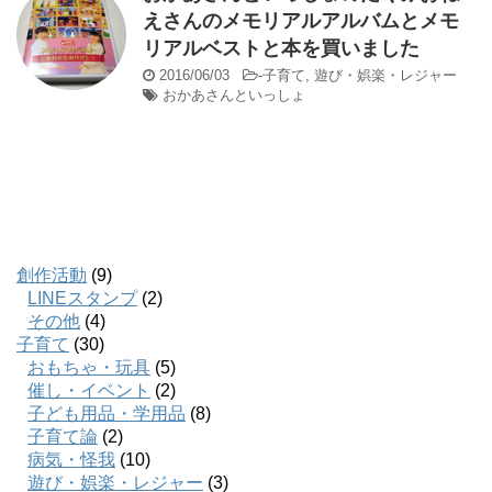
えさんのメモリアルアルバムとメモ
リアルベストと本を買いました
2016/06/03
-
子育て
,
遊び・娯楽・レジャー
おかあさんといっしょ
創作活動
(9)
LINEスタンプ
(2)
その他
(4)
子育て
(30)
おもちゃ・玩具
(5)
催し・イベント
(2)
子ども用品・学用品
(8)
子育て論
(2)
病気・怪我
(10)
遊び・娯楽・レジャー
(3)