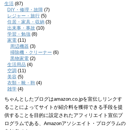
生活
(87)
DIY・修理・故障
(7)
レジャー・旅行
(5)
住居・家具・収納
(3)
出来事・事故
(10)
学習・勉強
(8)
家電
(11)
周辺機器
(3)
掃除機・クリーナー
(6)
黒物家電
(2)
生活用品
(4)
空調
(11)
美容
(5)
衣類・靴・鞄
(4)
雑学
(4)
ちゃんとしたブログはamazon.co.jpを宣伝しリンクす
ることによってサイトが紹介料を獲得できる手段を提
供することを目的に設定されたアフィリエイト宣伝プ
ログラムである、Amazonアソシエイト・プログラムの