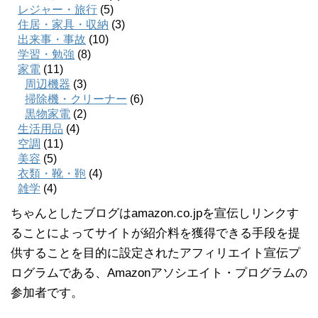
レジャー・旅行
(5)
住居・家具・収納
(3)
出来事・事故
(10)
学習・勉強
(8)
家電
(11)
周辺機器
(3)
掃除機・クリーナー
(6)
黒物家電
(2)
生活用品
(4)
空調
(11)
美容
(5)
衣類・靴・鞄
(4)
雑学
(4)
ちゃんとしたブログはamazon.co.jpを宣伝しリンクす
ることによってサイトが紹介料を獲得できる手段を提
供することを目的に設定されたアフィリエイト宣伝プ
ログラムである、Amazonアソシエイト・プログラムの
参加者です。